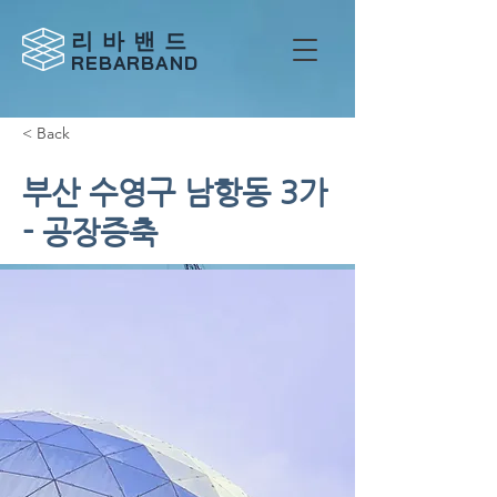
리 바 밴 드
REBARBAND
< Back
부산 수영구 남항동 3가
- 공장증축