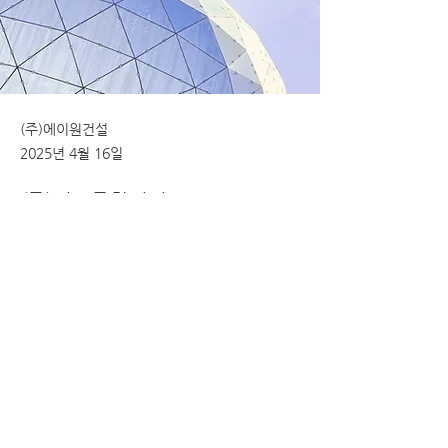
(주)에이원건설
2025년 4월 16일
(주)지드종합건설
Previous
Next
[50510] 경상남도 양산시 주남로 288 영
산대 코스코스관 3614호
(TEL)
010-
4792-0025
Email:
rebarband8844@daum.net
© 본 홈페이지의 모든 권리는 리바밴드에 있
습니다.