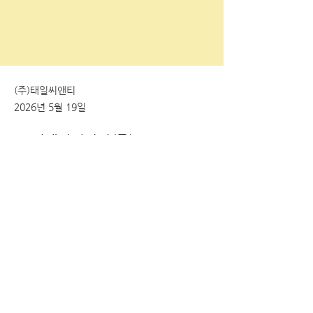
(주)태일씨앤티
2026년 5월 19일
HL디앤아이한라(주)
Previous
Next
[50510] 경상남도 양산시 주남로 288 영
산대 코스코스관 3614호
(TEL)
010-
4792-0025
Email:
rebarband8844@daum.net
© 본 홈페이지의 모든 권리는 리바밴드에 있
습니다.